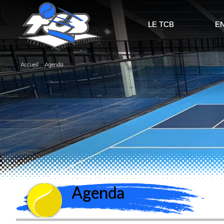
LE TCB
E
››
››
Accueil
Agenda
Agenda