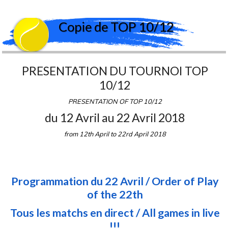
Equipe 1 => Pro A
TOP 10/12
ITF Future
Copie de TOP 10/12
PRESENTATION DU TOURNOI TOP
10/12
PRESENTATION OF TOP 10/12
du 12 Avril au 22 Avril 2018
from 12th April to 22rd April 2018
Programmation du 22 Avril / Order of Play
of the 22th
Tous les matchs en direct / All games in live
!!!