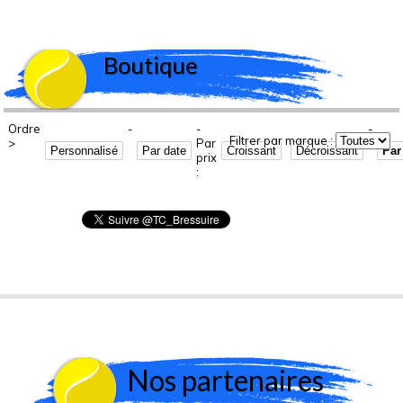
Boutique
Ordre
-
-
-
Filtrer par marque :
>
Par
prix
:
Nos partenaires