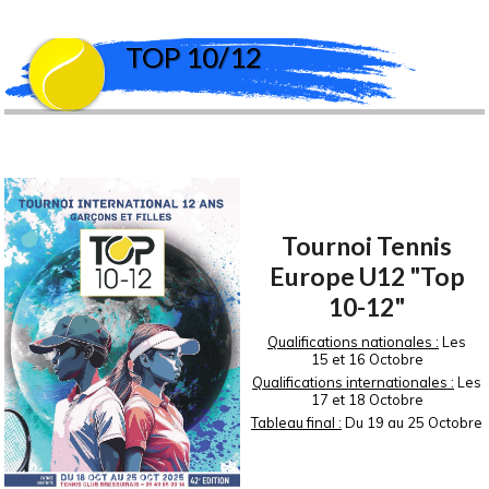
Equipe 1 => Pro A
TOP 10/12
ITF Future
TOP 10/12
Tournoi Tennis
Europe U12 "Top
10-12"
Qualifications nationales :
Les
15 et 16 Octobre
Qualifications internationales :
Les
17 et 18 Octobre
Tableau final :
Du 19 au 25 Octobre