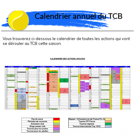
Section Sportive avec le collège Jules Supervielle
Calendrier annuel du TCB
Le centre d'entrainement
Cours collectifs adultes
L'Équipe pédagogique
L'Ecole de Tennis
Calendrier annuel du TCB
Vous trouverez ci-dessous le calendrier de toutes les actions qui vont
se dérouler au TCB cette saison.