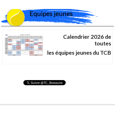
Equipes séniors +
Equipes séniors
Equipes jeunes
Arbitrage
Equipes jeunes
Calendrier 2026 de
toutes
les équipes jeunes du TCB