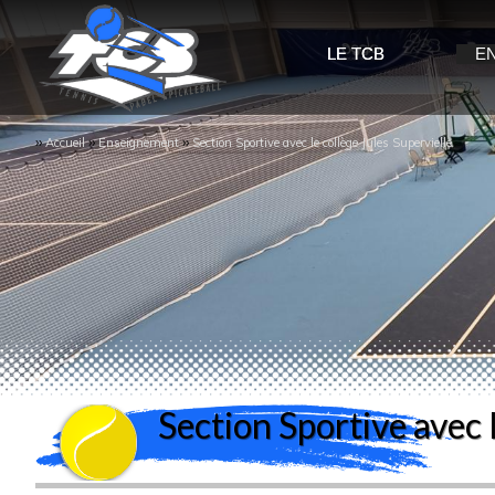
LE TCB
E
››
››
››
Accueil
Enseignement
Section Sportive avec le collège Jules Supervielle
Section Sportive avec 