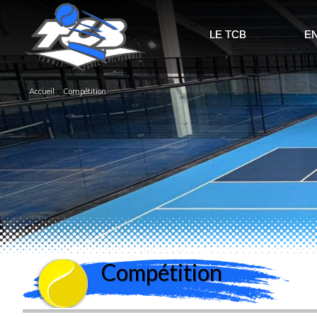
LE TCB
E
››
››
Accueil
Compétition
Compétition